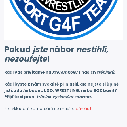
Pokud
jste
nábor
nestihli
,
nezoufejte
!
Rádi Vás přivítáme na
kterémkoliv
z našich
tréninků
.
Rádi byste k nám své dítě přihlásili
,
ale nejste si úplně
jistí, zda
ho
bude JUDO, WRESTLING, nebo BOX bavit?
Přijďte si první
trénink vyzkoušet zdarma.
Pro vkládání komentářů se musíte
přihlásit