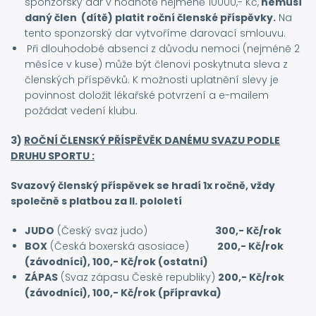
sponzorský dar v hodnotě nejméně 10000,- Kč,
nemusí
daný člen (dítě) platit roční členské příspěvky.
Na
tento sponzorský dar vytvoříme darovací smlouvu.
Při dlouhodobé absenci z důvodu nemoci (nejméně 2
měsíce v kuse) může být členovi poskytnuta sleva z
členských příspěvků. K možnosti uplatnění slevy je
povinnost doložit lékařské potvrzení a e-mailem
požádat vedení klubu.
3)
ROČNÍ ČLENSKÝ PŘÍSPĚVĚK DANÉMU SVAZU PODLE
DRUHU SPORTU :
Svazový členský příspěvek se hradí 1x ročně, vždy
společně s platbou za II. pololetí
JUDO
(Český svaz judo)
300,- Kč/rok
BOX
(Česká boxerská asosiace)
200,- Kč/rok
(závodníci), 100,- Kč/rok (ostatní)
ZÁPAS
(Svaz zápasu České republiky)
200,- Kč/rok
(závodníci), 100,- Kč/rok (přípravka)